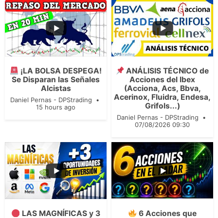
...
...
4
2
109
13
¡LA BOLSA DESPEGA!
ANÁLISIS TÉCNICO de
Se Disparan las Señales
Acciones del Ibex
Alcistas
(Acciona, Acs, Bbva,
Acerinox, Fluidra, Endesa,
Daniel Pernas - DPStrading
Grifols...)
15 hours ago
Daniel Pernas - DPStrading
07/08/2026 09:30
...
...
225
22
LAS MAGNÍFICAS y 3
6 Acciones que