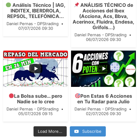
Análisis Técnico | IAG,
ANÁLISIS TÉCNICO de
INDITEX, IBERDROLA,
Acciones del Ibex
REPSOL, TELEFÓNICA...
(Acciona, Acs, Bbva,
Acerinox, Fluidra, Endesa,
Daniel Pernas - DPStrading
Grifols...)
07/07/2026 09:30
Daniel Pernas - DPStrading
06/07/2026 09:30
...
299
47
...
La Bolsa sube… pero
Pon Estas 6 Acciones
212
30
Nadie se lo cree
en Tu Radar para Julio
Daniel Pernas - DPStrading
Daniel Pernas - DPStrading
05/07/2026 09:15
02/07/2026 09:30
Load More...
Subscribe