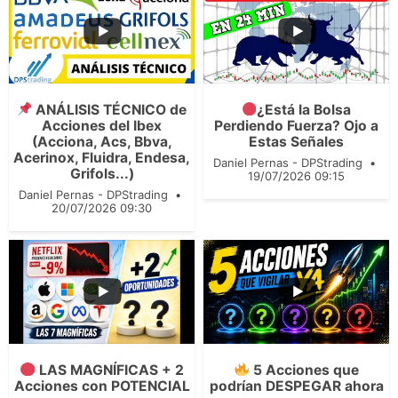
...
...
89
11
267
25
ANÁLISIS TÉCNICO de
¿Está la Bolsa
Acciones del Ibex
Perdiendo Fuerza? Ojo a
(Acciona, Acs, Bbva,
Estas Señales
Acerinox, Fluidra, Endesa,
Daniel Pernas - DPStrading
Grifols...)
19/07/2026 09:15
Daniel Pernas - DPStrading
20/07/2026 09:30
...
...
189
25
LAS MAGNÍFICAS + 2
5 Acciones que
170
19
Acciones con POTENCIAL
podrían DESPEGAR ahora