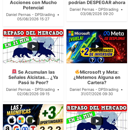
164
12
Acciones con Mucho
podrían DESPEGAR ahora
Potencial
Daniel Pernas - DPStrading
03/08/2026 09:20
Daniel Pernas - DPStrading
05/08/2026 15:27
...
...
330
32
198
18
Se Acumulan las
Microsoft y Meta:
Señales Alcistas... ¿Ya
¿Metemos Alguna en
Pasó lo Peor?
Cartera?
Daniel Pernas - DPStrading
Daniel Pernas - DPStrading
02/08/2026 09:15
31/07/2026 09:30