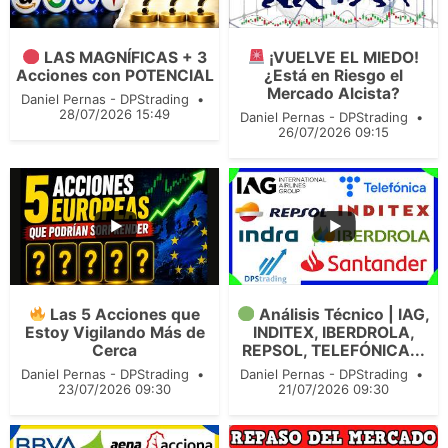
...
...
273
42
211
27
LAS MAGNÍFICAS + 3
¡VUELVE EL MIEDO!
Acciones con POTENCIAL
¿Está en Riesgo el
Mercado Alcista?
Daniel Pernas - DPStrading
28/07/2026 15:49
Daniel Pernas - DPStrading
26/07/2026 09:15
...
103
13
...
Las 5 Acciones que
Análisis Técnico | IAG,
130
18
Estoy Vigilando Más de
INDITEX, IBERDROLA,
Cerca
REPSOL, TELEFÓNICA...
Daniel Pernas - DPStrading
Daniel Pernas - DPStrading
23/07/2026 09:30
21/07/2026 09:30